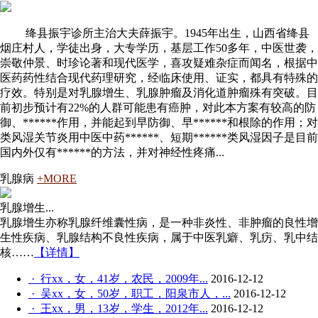
绛县振宇诊所主治大夫薛振宇。1945年出生，山西省绛县
烟庄村人，学徒出身，大专学历，基层工作50多年，中医世袭，
崇敬仲景、时珍论著和现代医学，喜攻疑难杂症而闻名，根据中
医药药性结合现代药理研究，经临床使用、证实，都具有特殊的
疗效。特别是对乳腺增生、乳腺肿瘤及消化道肿瘤殊有突破。目
前初步预计有22%的人群可能患有癌肿，对此本方案有较高的防
御、******作用，并能起到早防御、早******和根除的作用；对
类风湿关节炎用中医中药******、短期******类风湿因子是目前
国内外仅有******的方法，并对神经性疼痛...
乳腺病
+MORE
乳腺增生...
乳腺增生亦称乳腺纤维囊性病，是一种非炎性、非肿瘤的良性增
生性疾病、乳腺结构不良性疾病，属于中医乳癖、乳疠、乳中结
核……
【详情】
· 行xx，女，41岁，农民，2009年...
2016-12-12
· 吴xx，女，50岁，职工，阳泉市人，...
2016-12-12
· 王xx，男，13岁，学生，2012年...
2016-12-12